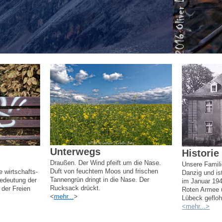
Unterwegs
Historie
Draußen. Der Wind pfeift um die Nase.
Unsere Famili
Duft von feuchtem Moos und frischen
e wirtschafts-
Danzig und ist
Tannengrün dringt in die Nase. Der
Bedeutung der
im Januar 194
Rucksack drückt.
 der Freien
Roten Armee 
<
mehr...
>
Lübeck gefloh
<mehr...>